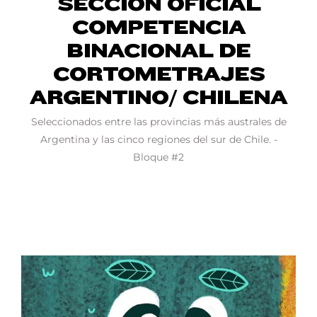
SECCIÓN OFICIAL
Lost Your Password?
COMPETENCIA
BINACIONAL DE
CORTOMETRAJES
ARGENTINO/ CHILENA
Seleccionados entre las provincias más australes de
Argentina y las cinco regiones del sur de Chile. -
Bloque #2