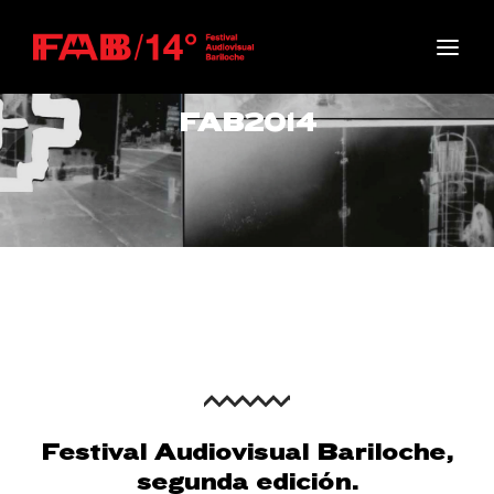
Movie, TV Show, Filmmakers and Film Studio WordPress
Theme.
Login
Register
FAB2014
Username or Email Address
Press Enter / Return to begin your search or hit
ESC to close
Password
SIGN IN
Festival Audiovisual Bariloche,
Remember Me
segunda edición.