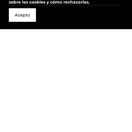
sobre las cookies y cómo rechazarlas.
Acepto
< VER FAB2013
VER FAB2015 >
2026 Todos los derechos reservados