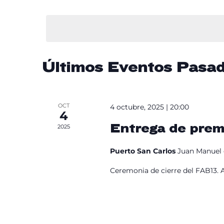
Selecciona
para
búsqueda
la
la
fecha.
Re
palabra
clave.
y
Últimos Eventos Pasa
vistas
OCT
4 octubre, 2025 | 20:00
4
de
Entrega de pre
2025
Puerto San Carlos
Juan Manuel 
Eventos
Ceremonia de cierre del FAB13. A