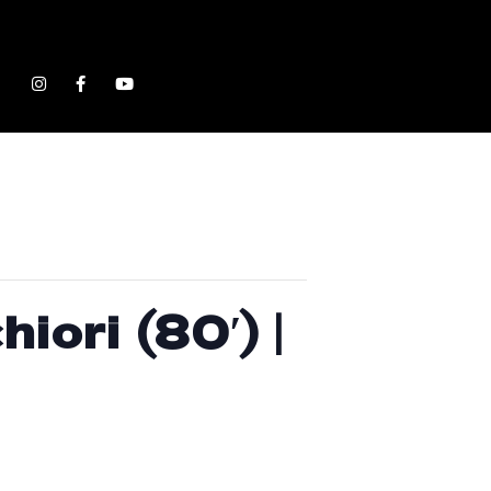
Show, Filmmakers and Film Studio WordPress Theme.
iori (80′) |