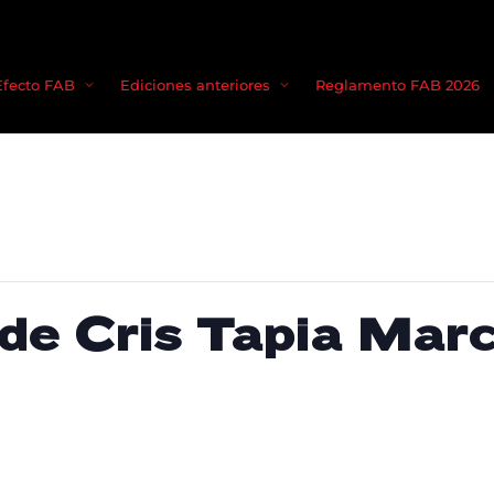
Movie, TV 
Efecto FAB
Ediciones anteriores
Reglamento FAB 2026
Login
Register
me or Email Address
Press Enter / Return to begin your search or hit ESC to close
de Cris Tapia March
rd
SIGN IN