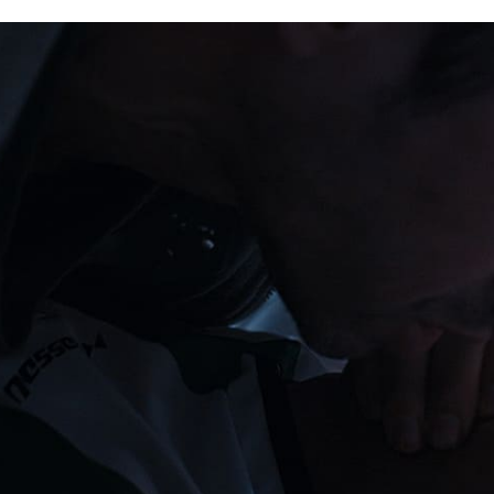
Lost Your Pa
member Me