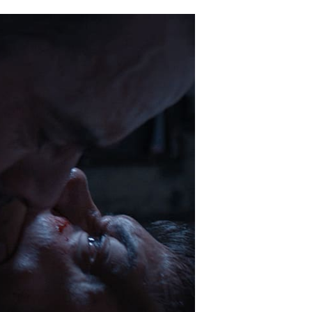
ssword?