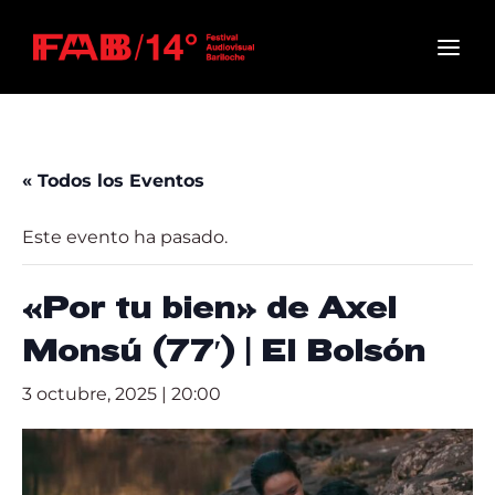
Movie, TV Show, Filmmakers and Film Studio WordPress
Theme.
Login
Register
Username or Email Address
Press Enter / Return to begin your search or hit
« Todos los Eventos
ESC to close
Este evento ha pasado.
Password
«Por tu bien» de Axel
Monsú (77′) | El Bolsón
3 octubre, 2025 | 20:00
SIGN IN
Remember Me