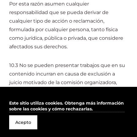
Por esta razón asumen cualquier
responsabilidad que se pueda derivar de
cualquier tipo de acción o reclamación,
formulada por cualquier persona, tanto física
como jurídica, pública o privada, que considere
afectados sus derechos.
10.3 No se pueden presentar trabajos que en su
contenido incurran en causa de exclusión a
juicio motivado de la comisión organizadora,
cuando su contenido atente o vulnere los
derechos humanos, fomente la violencia, o la
Este sitio utiliza cookies.
Obtenga más información
discriminación en razón de sexo, raza o cualquier
sobre las cookies y cómo rechazarlas.
otro tipo de discriminación.
Acepto
10.4 El solo hecho de participar en el FESTIVAL