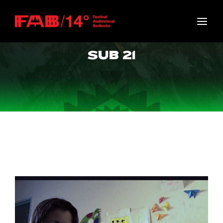
Movie, TV Show, Filmmakers and Film Studio WordPress
Theme.
Login
Register
SUB 21
Username or Email Address
Press Enter / Return to begin your search or hit
ESC to close
Password
SIGN IN
Remember Me