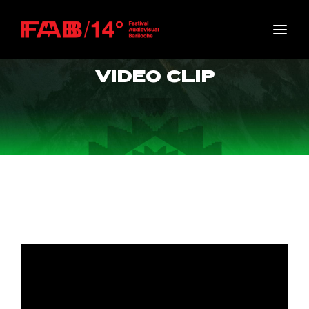
Movie, TV Show, Filmmakers and Film Studio WordPress
Theme.
Login
Register
VIDEO CLIP
Username or Email Address
Press Enter / Return to begin your search or hit
ESC to close
Password
SIGN IN
Remember Me