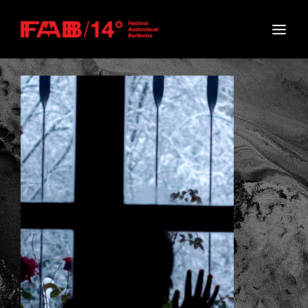
Movie, TV Show, Filmmakers and Film Studio WordPress
Theme.
Login
Register
Username or Email Address
Press Enter / Return to begin your search or hit
ESC to close
Password
SIGN IN
Remember Me