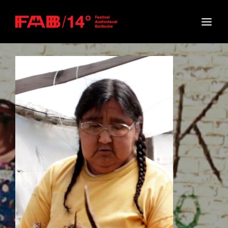
Movie, TV Show, Filmmakers and Film Studio WordPress
Theme.
Login
Register
Username or Email Address
Press Enter / Return to begin your search or hit
ESC to close
Password
SIGN IN
Remember Me