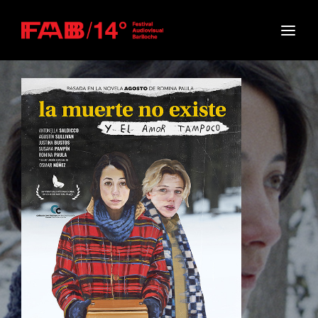
Movie, TV Show, Filmmakers and Film Studio WordPress
Theme.
Login
Register
Username or Email Address
Press Enter / Return to begin your search or hit
ESC to close
Password
SIGN IN
Remember Me