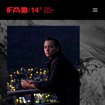
Movie, TV Show, Filmmakers and Film Studio WordPress
Theme.
Login
Register
Username or Email Address
Press Enter / Return to begin your search or hit
ESC to close
Password
SIGN IN
Remember Me