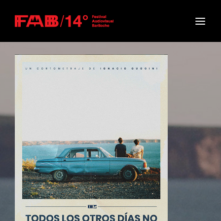
Movie, TV Show, Filmmakers and Film Studio WordPress
Theme.
Login
Register
Username or Email Address
Press Enter / Return to begin your search or hit
ESC to close
Password
SIGN IN
Remember Me