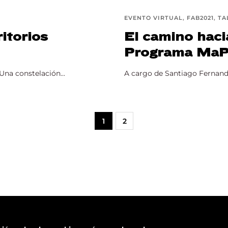
EVENTO VIRTUAL
FAB2021
TA
itorios
El camino haci
Programa MaP
Una constelación...
A cargo de Santiago Fernande
1
2