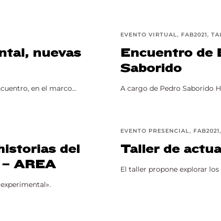
Lost Your Pa
member Me
EVENTO VIRTUAL
FAB2021
TA
ntal, nuevas
Encuentro de 
Saborido
entro, en el marco...
A cargo de Pedro Saborido Hor
EVENTO PRESENCIAL
FAB2021
istorias del
Taller de actu
l – AREA
El taller propone explorar los
 experimental».