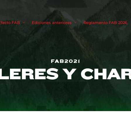
Movie, TV 
Efecto FAB
Ediciones anteriores
Reglamento FAB 2026
Login
Register
FAB2021
me or Email Address
LERES Y CHA
Press Enter / Return to begin your search or hit ESC to close
rd
SIGN IN