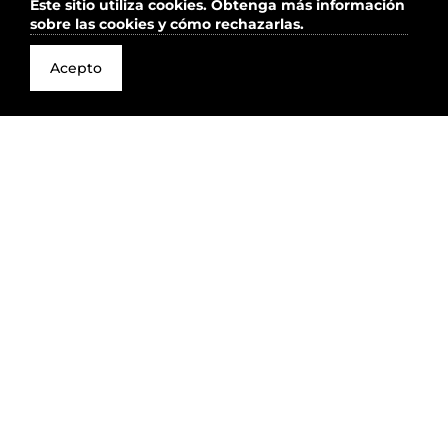
Este sitio utiliza cookies.
Obtenga más información
sobre las cookies y cómo rechazarlas.
Acepto
11° Edición
Organizado por la Secretaría de Estado de
Cultura del Gobierno de la Provincia de Río
Negro, este encuentro reúne a la comunidad
audiovisual en la ciudad de San Carlos de