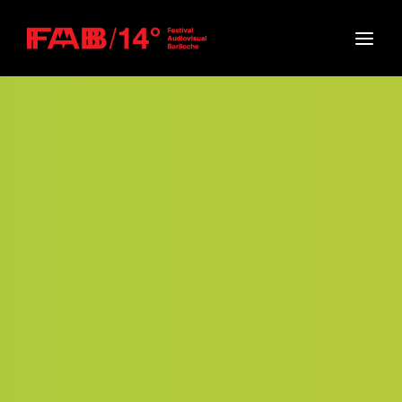
Movie, TV Show, Filmmakers and Film Studio WordPress
Theme.
Login
Register
Username or Email Address
Press Enter / Return to begin your search or hit
ESC to close
Password
SIGN IN
Remember Me