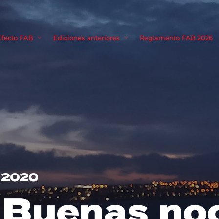
Movie, TV 
Efecto FAB
Ediciones anteriores
Reglamento FAB 2026
Login
Register
me or Email Address
Press Enter / Return to begin your search or hit ESC to close
rd
2020
Buenas no
SIGN IN