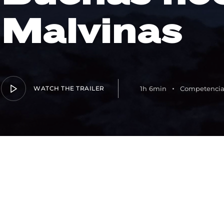
Malvinas
Lost Your Pa
member Me
WATCH THE TRAILER
1h 6min
Competencia