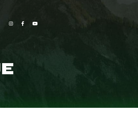
Show, Filmmakers and Film Studio WordPress Theme.
E