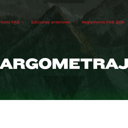
Movie, TV 
Efecto FAB
Ediciones anteriores
Reglamento FAB 2026
Login
Register
LARGOMETRAJ
me or Email Address
Press Enter / Return to begin your search or hit ESC to close
rd
SIGN IN