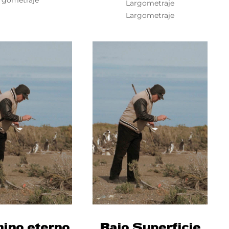
rgometraje
Largometraje
Largometraje
mino eterno
Bajo Superficie