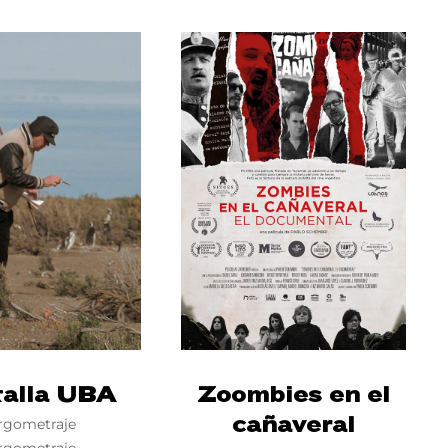
Lost Your Pa
member Me
alla UBA
Zoombies en el
cañaveral
rgometraje