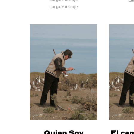
La
Largometraje
Quien Soy
El ca