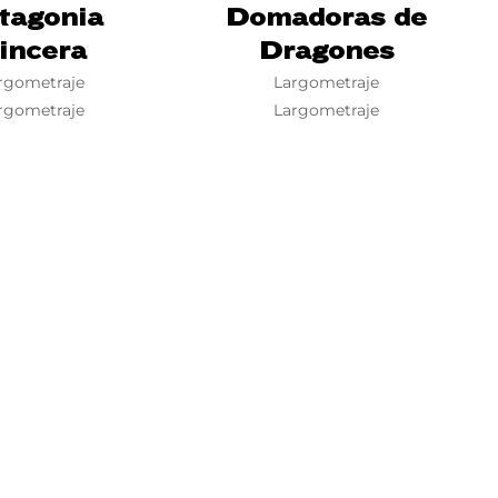
tagonia
Domadoras de
incera
Dragones
rgometraje
Largometraje
rgometraje
Largometraje