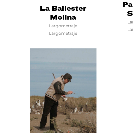
Pa
La Ballester
S
Molina
La
Largometraje
La
Largometraje