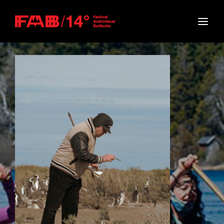
Movie, TV Show, Filmmakers and Film Studio WordPress
Theme.
Login
Register
Username or Email Address
Press Enter / Return to begin your search or hit
ESC to close
Password
SIGN IN
Remember Me