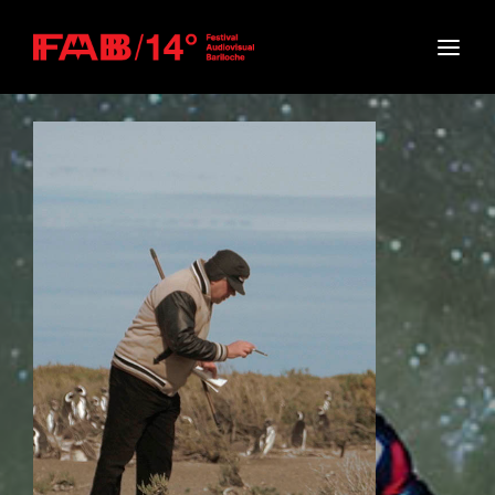
Movie, TV Show, Filmmakers and Film Studio WordPress
Theme.
Login
Register
Username or Email Address
Press Enter / Return to begin your search or hit
ESC to close
Password
SIGN IN
Remember Me