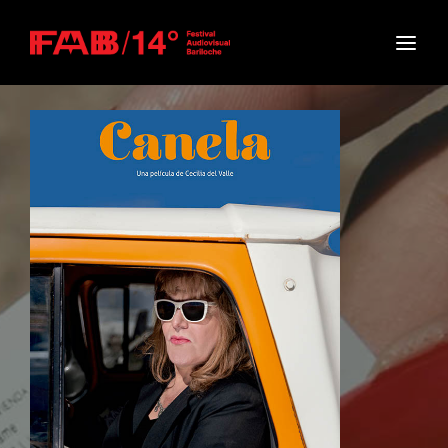
Movie, TV Show, Filmmakers and Film Studio WordPress
Theme.
Login
Register
Username or Email Address
Press Enter / Return to begin your search or hit
ESC to close
Password
SIGN IN
Remember Me