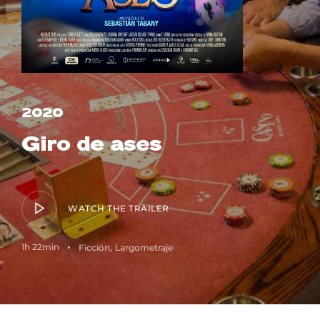
Lost Your Password?
2020
Giro de ases
WATCH THE TRAILER
1h 22min
Ficción
Largometraje