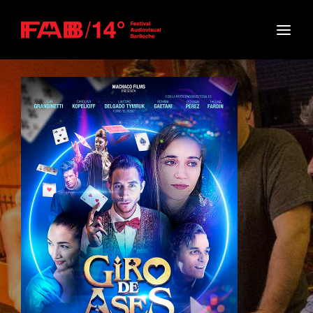
Movie, TV Show, Filmmakers and Film Studio WordPress
Theme.
Login
Register
Username or Email Address
Press Enter / Return to begin your search or hit
ESC to close
Password
SIGN IN
Remember Me