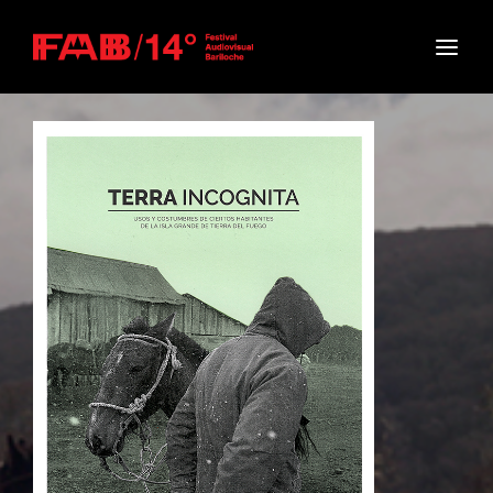
Movie, TV Show, Filmmakers and Film Studio WordPress
Theme.
Login
Register
Username or Email Address
Press Enter / Return to begin your search or hit
ESC to close
Password
SIGN IN
Remember Me