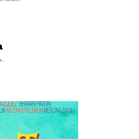
a
...