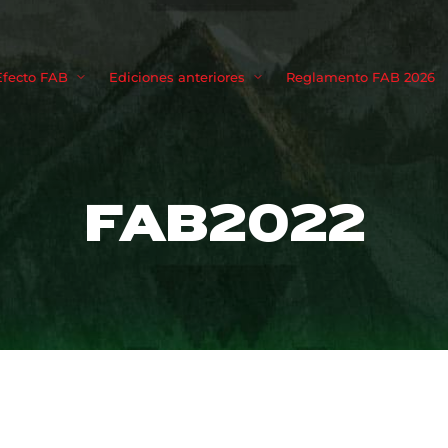
Movie, TV 
Efecto FAB
Ediciones anteriores
Reglamento FAB 2026
Login
Register
FAB2022
me or Email Address
Press Enter / Return to begin your search or hit ESC to close
rd
SIGN IN