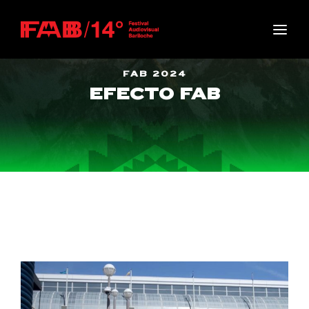
Movie, TV Show, Filmmakers and Film Studio WordPress
Theme.
Login
Register
FAB 2024
EFECTO FAB
Username or Email Address
Press Enter / Return to begin your search or hit
ESC to close
Password
SIGN IN
Remember Me